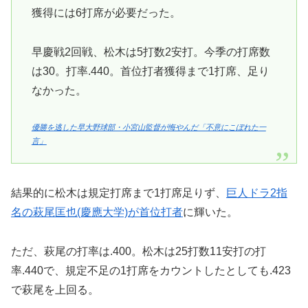
獲得には6打席が必要だった。
早慶戦2回戦、松木は5打数2安打。今季の打席数
は30。打率.440。首位打者獲得まで1打席、足り
なかった。
優勝を逃した早大野球部・小宮山監督が悔やんだ「不意にこぼれた一
言」
結果的に松木は規定打席まで1打席足りず、
巨人ドラ2指
名の萩尾匡也(慶應大学)が首位打者
に輝いた。
ただ、萩尾の打率は.400。松木は25打数11安打の打
率.440で、規定不足の1打席をカウントしたとしても.423
で萩尾を上回る。