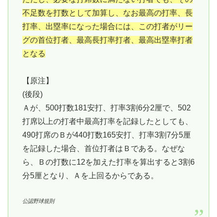
不足数を打数として加算し、なお最高の打率、長
打率、出塁率になった場合には、この打者がリー
グの首位打者、最高長打率打者、最高出塁率打者
となる
【原注】
(後段)
Ａが、500打数181安打、打率3割6分2厘で、502
打席以上の打者中最高打率を記録したとしても、
490打席のＢが440打数165安打、打率3割7分5厘
を記録した場合、首位打者はＢである。なぜな
ら、Ｂの打数に12を加えた打率を算出すると3割6
分5厘となり、Ａを上回るからである。
公認野球規則