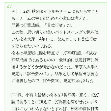
そう、22年秋のタイトルをチームにもたらすこと
も、チームの幸せのためと小宮山は考えた。
問題は打撃成績。「首位打者」だ。
この秋、思い切りの良いバットスイングで気を吐
いた松木大芽（4年）に、なんとしても首位打者
を取らせたいのである。
松木は早慶戦に臨む時点で、打率4割超。卓抜な
打撃成績ではあるものの、最終的に規定打席に到
達するかどうかが微妙なのだった。東京六大学の
規定は「試合数×3.1」。結果として早稲田は慶応
に連勝したので、試合数10、規定打席は31だ。
2回戦、小宮山監督は松木を1番打者に置く。絶好
調であることに加えて、打席数を稼がせたい。3
回戦にもつれ込まないとすれば、松木の首位打者