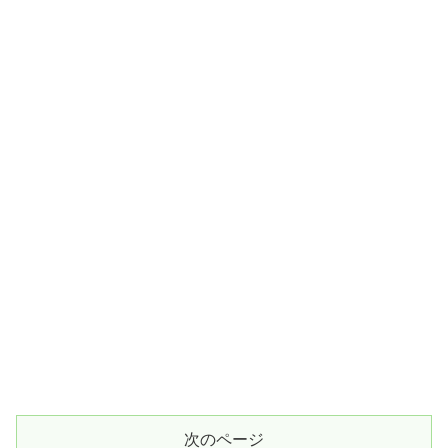
次のページ