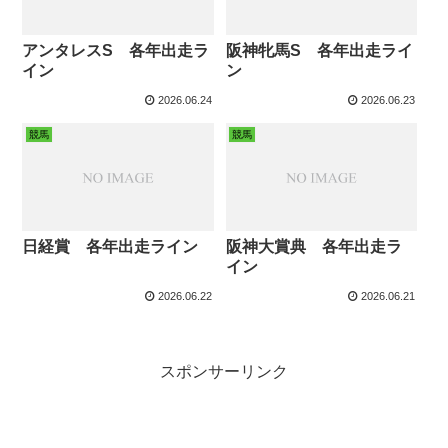
アンタレスS 各年出走ラ
阪神牝馬S 各年出走ライ
イン
ン
2026.06.24
2026.06.23
競馬
競馬
日経賞 各年出走ライン
阪神大賞典 各年出走ラ
イン
2026.06.22
2026.06.21
スポンサーリンク