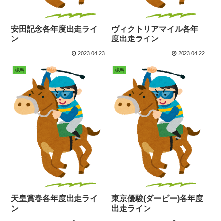
安田記念各年度出走ライ
ヴィクトリアマイル各年
ン
度出走ライン
2023.04.23
2023.04.22
競馬
競馬
天皇賞春各年度出走ライ
東京優駿(ダービー)各年度
ン
出走ライン