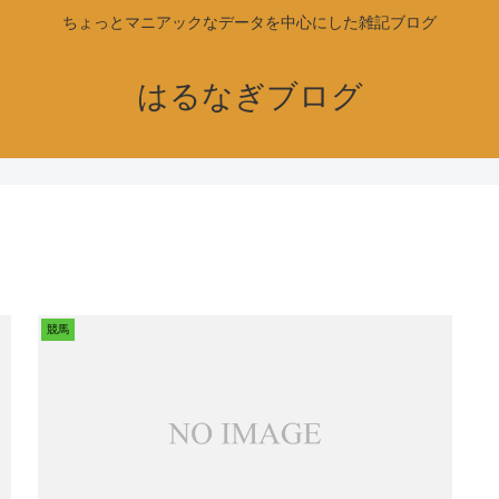
ちょっとマニアックなデータを中心にした雑記ブログ
はるなぎブログ
競馬