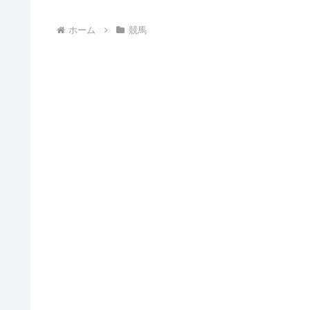
ホーム
競馬