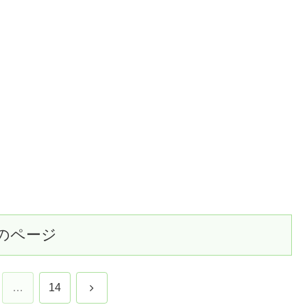
のページ
次
…
14