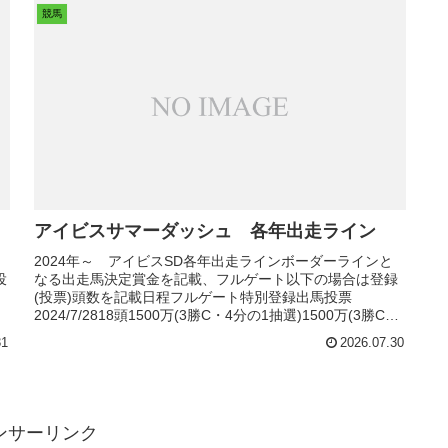
競馬
アイビスサマーダッシュ 各年出走ライン
な
2024年～ アイビスSD各年出走ラインボーダーラインと
投
なる出走馬決定賞金を記載、フルゲート以下の場合は登録
(投票)頭数を記載日程フルゲート特別登録出馬投票
2024/7/2818頭1500万(3勝C・4分の1抽選)1500万(3勝C・
4分の...
31
2026.07.30
ンサーリンク