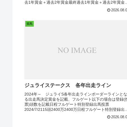
去1年賞金＋過去2年賞金最終過去1年賞金＋過去2年賞金
2024/2/065頭9...
2026.08.
競馬
ジュライステークス 各年出走ライン
2024年～ ジュライS各年出走ラインボーダーラインと
る出走馬決定賞金を記載、フルゲート以下の場合は登録(
票)頭数を記載日程フルゲート特別登録出馬投票
2024/7/2115頭2400万2400万日程フルゲート特別登録出
投票2025/7...
2026.08.