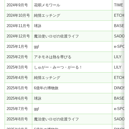
2024年9月号
花唄メモワール
TIME T
2024年10月号
純情エッチング
ETCHIN
2024年11月号
球詠
BASEBA
2024年12月号
魔法使いロゼの佐渡ライフ
SADO
2025年1月号
gg!
e-SPOR
2025年2月号
アネモネは熱を帯びる
LILY
2025年3月号
しゅがー・みーつ・がーる！
LILY
2025年4月号
純情エッチング
ETCHIN
2025年5月号
6億年の博物旅
DINOSA
2025年6月号
球詠
BASEBA
2025年7月号
gg!
e-SPOR
2025年8月号
魔法使いロゼの佐渡ライフ
SADO