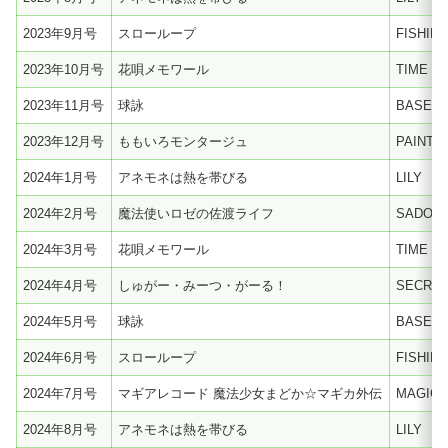
2023年9月号
スローループ
FISHIN
2023年10月号
花唄メモワール
TIME T
2023年11月号
球詠
BASEBA
2023年12月号
ももいろモンタージュ
PAINTE
2024年1月号
アネモネは熱を帯びる
LILY
2024年2月号
魔法使いロゼの佐渡ライフ
SADO
2024年3月号
花唄メモワール
TIME T
2024年4月号
しゅがー・みーつ・がーる！
SECRE
2024年5月号
球詠
BASEBA
2024年6月号
スローループ
FISHIN
2024年7月号
マギアレコード 魔法少女まどか☆マギカ外伝
MAGICA
2024年8月号
アネモネは熱を帯びる
LILY