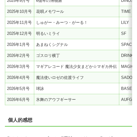
2025年9月号
6億年の博物旅
DINOSA
2025年10月号
花唄メモワール
TIME T
2025年11月号
しゅがー・みーつ・がーる！
LILY
2025年12月号
明るいミライ
SF
2026年1月号
あまねくシグナル
SPACE
2026年2月号
ゴスロリ横丁
DRINK
2026年3月号
マギアレコード 魔法少女まどか☆マギカ外伝
MAGICA
2026年4月号
魔法使いロゼの佐渡ライフ
SADO
2026年5月号
球詠
BASEBA
2026年6月号
氷舞のアウフギーサー
AUFGU
個人的感想