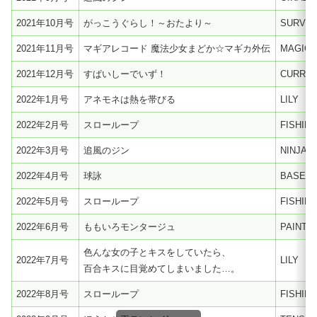
2021年10月号
がっこうぐらし！～おたより～
SURVIV
2021年11月号
マギアレコード 魔法少女まどか☆マギカ外伝
MAGIC
2021年12月号
すぱいしーでいず！
CURRY
2022年1月号
アネモネは熱を帯びる
LILY
2022年2月号
スローループ
FISHIN
2022年3月号
追風のジン
NINJA
2022年4月号
球詠
BASEBA
2022年5月号
スローループ
FISHIN
2022年6月号
ももいろモンタージュ
PAINTE
色んな女の子とキスをしていたら、
2022年7月号
LILY
百合キスに目覚めてしまいました…。
2022年8月号
スローループ
FISHIN