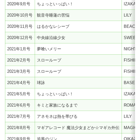
2020年9月号
ちょっといっぱい！
IZAKAY
2020年10月号
観音寺睡蓮の苦悩
LILY
2020年11月号
はるかなレシーブ
BEACH 
2020年12月号
中央線沿線少女
SWEET
2021年1月号
夢喰いメリー
NIGHT
2021年2月号
スローループ
FISHIN
2021年3月号
スローループ
FISHIN
2021年4月号
球詠
BASEBA
2021年5月号
ちょっといっぱい！
IZAKAY
2021年6月号
キミと家族になるまで
ROMAN
2021年7月号
アネモネは熱を帯びる
LILY
2021年8月号
マギアレコード 魔法少女まどか☆マギカ外伝
MAGIC
2021年9月号
追風のジン
OIKAZE