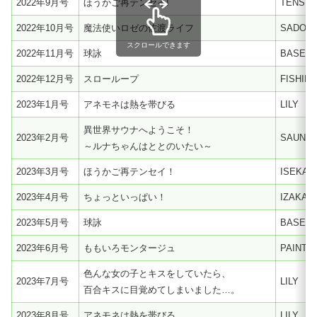
2022年9月号
ほうかご再テンセイ!
TENSEI
2022年10月号
魔法使いロゼの佐渡ライフ
SADO I
スクロールできます
2022年11月号
球詠
BASEBA
2022年12月号
スローループ
FISHIN
2023年1月号
アネモネは熱を帯びる
LILY
異世界サウナへようこそ！
2023年2月号
SAUNA
～ルナちゃんはととのいたい～
2023年3月号
ほうかご再テンセイ！
ISEKAI
2023年4月号
ちょっといっぱい！
IZAKAY
2023年5月号
球詠
BASEBA
2023年6月号
ももいろモンタージュ
PAINTE
色んな女の子とキスをしていたら、
2023年7月号
LILY
百合キスに目覚めてしまいました…。
2023年8月号
アネモネは熱を帯びる
LILY