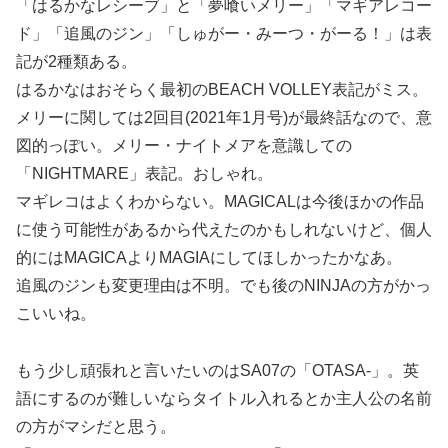
「はるかなレシーブ」と「夢喰いメリー」「マギアレコー
ド」「追風のジン」「しゅがー・みーつ・がーる！」は表
記が2種類ある。
はるかなはおそらく最初のBEACH VOLLEY表記がミス。
メリーに関しては2回目(2021年1月号)が最終話なので、意
図的っぽい。メリー・ナイトメアを意識しての
「NIGHTMARE」表記。おしゃれ。
マギレコはよくわからない。MAGICALは今後ほかの作品
に使う可能性があるから代えたのかもしれないけど、個人
的にはMAGICAよりMAGIAにしてほしかったかなあ。
追風のジンも変更理由は不明。でも後のNINJAの方がかっ
こいいね。
もう少し頑張れと言いたいのはSA07の「OTASA-」。英
語にするのが難しいならタイトル入れるとか主人公の名前
の方がマシだと思う。