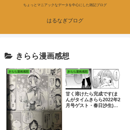
ちょっとマニアックなデータを中心にした雑記ブログ
はるなぎブログ
きらら漫画感想
きらら漫画感想
きらら漫画感想
甘く溶けたら完成です(ま
んがタイムきらら2022年2
月号ゲスト・春日沙生)を
考察する