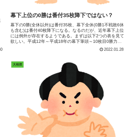
幕下上位の0勝は番付35枚降下ではない？
転
幕下の0勝(全休以外)は番付35枚、幕下全休(0勝1不戦敗6休
も含む)は番付40枚降下になる。なるのだが、近年幕下上位
には例外が存在するようである。まずは以下2つの表を見て
欲しい。平成12年～平成18年の幕下筆頭～10枚目0勝力士
力士場所番...
30
2022.01.28
大相撲