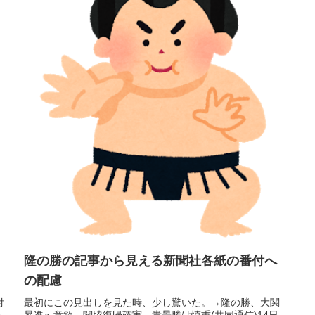
隆の勝の記事から見える新聞社各紙の番付へ
の配慮
付
最初にこの見出しを見た時、少し驚いた。→隆の勝、大関
あ
昇進へ意欲 関脇復帰確実、貴景勝は慎重(共同通信)14日