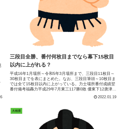
三段目全勝、番付何枚目までなら幕下15枚目
以内に上がれる？
恩
平成16年1月場所～令和5年3月場所まで、三段目11枚目～
30枚目までを表にまとめた。なお、三段目筆頭～10枚目ま
降
では全て15枚目以内に上がっている。力士場所番付成績翌
番付備考福轟力平成29年7月東三117勝0敗 優東下12唐津海
平成23年...
26
2022.01.19
大相撲