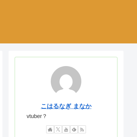
こはるなぎ まなか
vtuber？