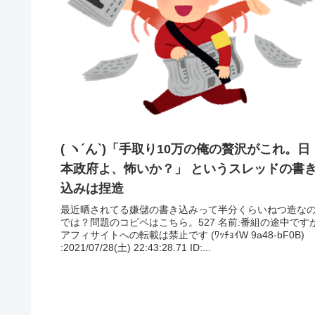
( ヽ´ん`)「手取り10万の俺の贅沢がこれ。日
本政府よ、怖いか？」 というスレッドの書
込みは捏造
最近晒されてる嫌儲の書き込みって半分くらいねつ造な
では？問題のコピペはこちら。527 名前:番組の途中です
アフィサイトへの転載は禁止です (ﾜｯﾁｮｲW 9a48-bF0B)
:2021/07/28(土) 22:43:28.71 ID:...