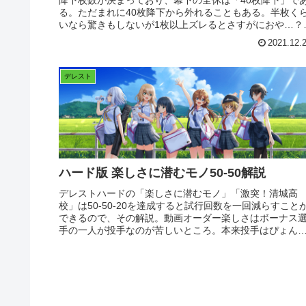
る。ただまれに40枚降下から外れることもある。半枚く
いなら驚きもしないが1枚以上ズレるとさすがにおや…？
なる。今回は41枚以上...
2021.12.
デレスト
ハード版 楽しさに潜むモノ50-50解説
デレストハードの「楽しさに潜むモノ」「激突！清城高
校」は50-50-20を達成すると試行回数を一回減らすこと
できるので、その解説。動画オーダー楽しさはボーナス
手の一人が投手なのが苦しいところ。本来投手はぴょん
枠。ぴょん太を入れられない...