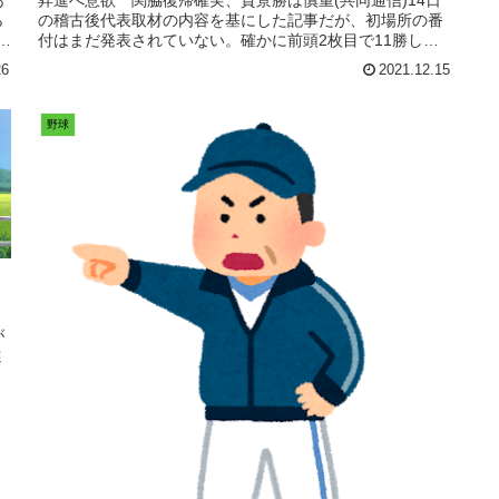
ら
の稽古後代表取材の内容を基にした記事だが、初場所の番
と
付はまだ発表されていない。確かに前頭2枚目で11勝した
隆の勝は関脇が濃厚(という...
26
2021.12.15
野球
が
選
太