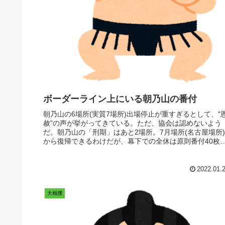
ボーダーライン上にいる朝乃山の番付
朝乃山の6場所(実質7場所)出場停止が重すぎるとして、"
赦"の声が挙がってきている。ただ、協会は認めないよう
だ。朝乃山の「刑期」はあと2場所。7月場所(名古屋場所)
から復帰できるわけだが、幕下での全休は原則番付40枚
下。よって、1月場所...
2022.01.
大相撲