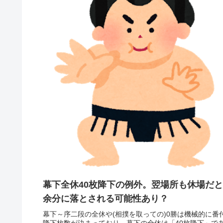
幕下全休40枚降下の例外。翌場所も休場だと
余分に落とされる可能性あり？
幕下～序二段の全休や(相撲を取っての)0勝は機械的に番
降下枚数が決まっており、幕下の全休は「40枚降下」で