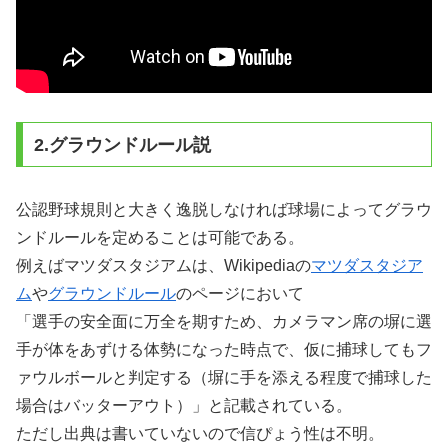
2.グラウンドルール説
公認野球規則と大きく逸脱しなければ球場によってグラウ
ンドルールを定めることは可能である。
例えばマツダスタジアムは、Wikipediaの
マツダスタジア
ム
や
グラウンドルール
のページにおいて
「選手の安全面に万全を期すため、カメラマン席の塀に選
手が体をあずける体勢になった時点で、仮に捕球してもフ
ァウルボールと判定する（塀に手を添える程度で捕球した
場合はバッターアウト）」と記載されている。
ただし出典は書いていないので信ぴょう性は不明。