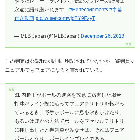
やったレニー・ランドル。伝説のプレーの記憶は
永遠に語り継がれます。
#PerfectMoments
#字幕
付き動画
pic.twitter.com/vjcPY9FzyT
— MLB Japan (@MLBJapan)
December 26, 2018
この判定は公認野球規則に明記されていないが、審判員マ
ニュアルでもフェアになると書かれている。
31 内野手がボールの進路を故意に妨害した場合
打球がライン際に沿ってフェアテリトリを転がっ
ているとき、野手がボールに息を吹きかけたり、
あるいはほかの方法でボールをファウルテリトリ
に押し出したと審判員がみなせば、それはフェア
ボールとなり、ボールインプレイである。