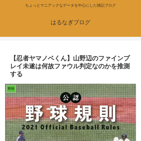
ちょっとマニアックなデータを中心にした雑記ブログ
はるなぎブログ
【忍者ヤマノベくん】山野辺のファインプ
レイ未遂は何故ファウル判定なのかを推測
する
野球