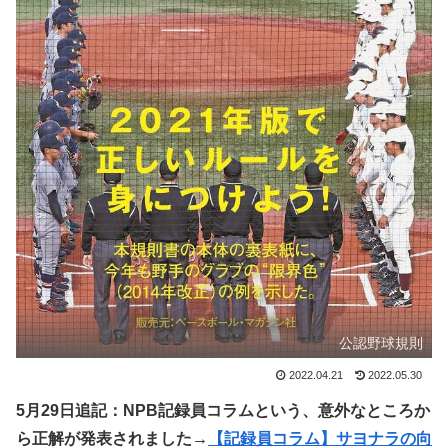
公認野球規則
2022.04.21
2022.05.30
5月29日追記：NPB記録員コラムという、意外なところか
ら正解が発表されました→
【記録員コラム】サヨナラの向