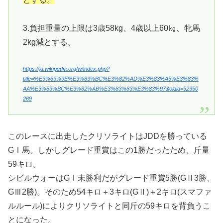
3.負担重量の上限は3歳58kg、4歳以上60㎏、牝馬
2kg減とする。
https://ja.wikipedia.org/w/index.php?
title=%E3%83%9E%E3%83%BC%E3%82%AD%E3%83%A5%E3%83%
AA%E3%83%BC%E3%82%AB%E3%83%83%E3%83%97&oldid=52350
269
このレースに出走したクリソライトはJDDを勝っている
GⅠ馬。しかしグレード重賞はこの1勝だったため、斤量
59キロ。
シビルウォーはGⅠ未勝利だがグレード重賞5勝(GⅡ3勝、
GⅢ2勝)。そのため54キロ＋3キロ(GⅡ)＋2キロ(スマファ
ルルール)によりクリソライトと同斤の59キロを背負うこ
とになった。