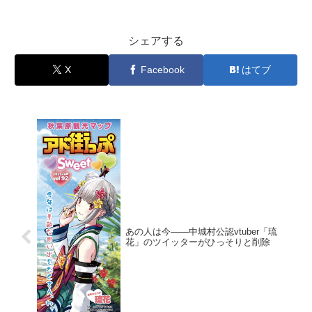
シェアする
X
Facebook
はてブ
あの人は今――中城村公認vtuber「琉
花」のツイッターがひっそりと削除