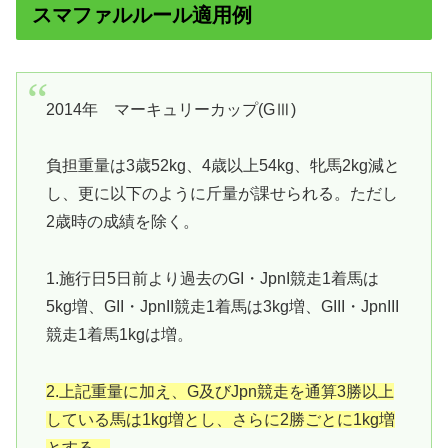
スマファルルール適用例
2014年 マーキュリーカップ(GⅢ)
負担重量は3歳52kg、4歳以上54kg、牝馬2kg減と
し、更に以下のように斤量が課せられる。ただし
2歳時の成績を除く。
1.施行日5日前より過去のGI・JpnI競走1着馬は
5kg増、GII・JpnII競走1着馬は3kg増、GIII・JpnIII
競走1着馬1kgは増。
2.上記重量に加え、G及びJpn競走を通算3勝以上
している馬は1kg増とし、さらに2勝ごとに1kg増
とする。