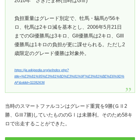
2010年 さきたま杯(当時はGⅢ)
負担重量はグレード別定で、牡馬・騸馬が56キ
ロ、牝馬は2キロ減を基本とし、2006年5月21日
までのGI優勝馬は3キロ、GII優勝馬は2キロ、GIII
優勝馬は1キロの負担が更に課せられる。ただし2
歳限定のグレード優勝は対象外。
https://ja.wikipedia.org/w/index.php?
title=%E3%81%95%E3%81%8D%E3%81%9F%E3%81%BE%E6%9D%
AF&oldid=32282636
当時のスマートファルコンはグレード重賞を9勝(ＧⅡ2
勝、GⅢ7勝)していたもののGⅠは未勝利。そのため58キ
ロで出走することができた。