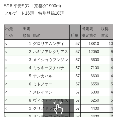
5/18 平安S(GⅢ 京都ダ1900m)
フルゲート16頭 特別登録18頭
出走
出走
出走馬
収得
可否
順位
馬名
斤量
決定賞金
賞金
○
1
グロリアムンディ
57
13810
1008
○
2
ハギノアレグリアス
57
12050
940
○
3
メイショウフンジン
57
8600
680
○
4
ミッキーヌチバナ
57
7100
430
○
5
テンカハル
57
6600
450
○
6
ミトノオー
57
6550
510
○
7
スレイマン
57
6300
435
○
8
ヴィクティファルス
57
6250
505
○
9
クリノドラゴン
57
4400
440
○
9
サンデーファンデー
57
4400
240