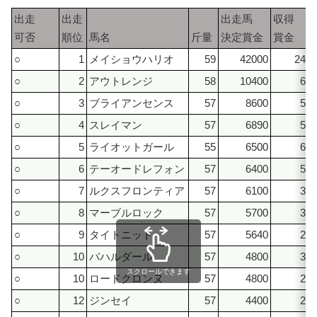
出走
出走
出走馬
収得
可否
順位
馬名
斤量
決定賞金
賞金
○
1
メイショウハリオ
59
42000
2480
○
2
アウトレンジ
58
10400
640
○
3
ブライアンセンス
57
8600
550
○
4
スレイマン
57
6890
562
○
5
ライオットガール
55
6500
650
○
6
テーオードレフォン
57
6400
500
○
7
ルクスフロンティア
57
6100
380
○
8
マーブルロック
57
5700
360
○
9
タイトニット
57
5640
289
○
10
バハルダール
57
4800
360
スクロールできます
○
10
ロードクロンヌ
57
4800
240
○
12
ジンセイ
57
4400
240