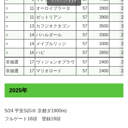
スクロールできます
○
11
オーロイプラータ
57
3900
240
○
11
ゼットリアン
57
3900
240
○
13
カフジオクタゴン
57
3500
350
○
14
バハルダール
57
3300
240
○
14
メイプルリッジ
57
3300
240
○
16
ハピ
57
2850
285
非抽選
17
ヴィジョンオブラヴ
57
2400
240
非抽選
17
マリオロード
57
2400
240
2025年
5/24 平安S(GⅢ 京都ダ1900m)
フルゲート16頭 登録19頭