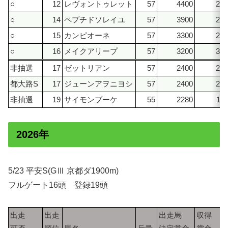
○
12
レヴォントゥレット
57
4400
240
○
14
ペプチドソレイユ
57
3900
240
○
15
カンピオーネ
57
3300
240
○
16
メイクアリープ
57
3200
320
非抽選
17
ゼットリアン
57
2400
240
都大路S
17
ジューンアヲニヨシ
57
2400
240
非抽選
19
サイモンブーケ
55
2280
11
2026年
5/23 平安S(GⅢ 京都ダ1900m)
フルゲート16頭 登録19頭
出走
出走
出走馬
収得