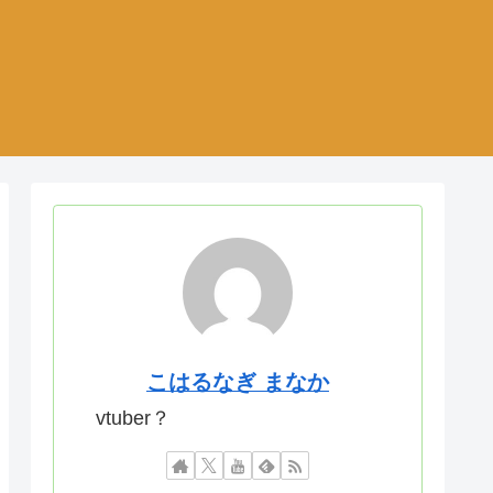
こはるなぎ まなか
vtuber？