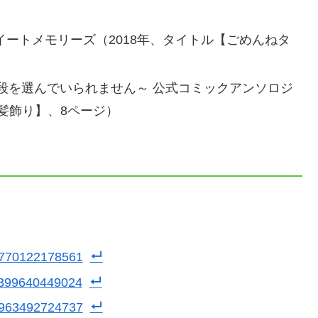
スイートメモリーズ（2018年、タイトル【ごめんねタ
段を選んでいられません～ 公式コミックアンソロジ
と髪飾り】、8ページ）
97770122178561
17399640449024
18963492724737