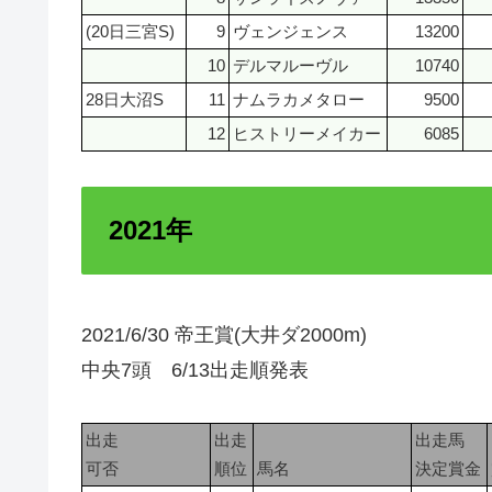
(20日三宮S)
9
ヴェンジェンス
13200
10
デルマルーヴル
10740
28日大沼S
11
ナムラカメタロー
9500
12
ヒストリーメイカー
6085
2021年
2021/6/30 帝王賞(大井ダ2000m)
中央7頭 6/13出走順発表
出走
出走
出走馬
可否
順位
馬名
決定賞金