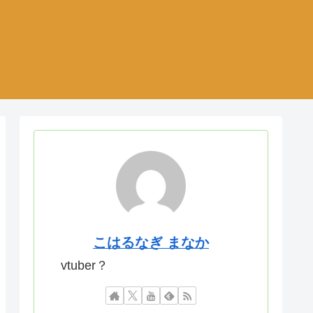
こはるなぎ まなか
vtuber？