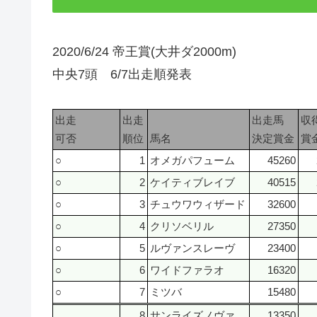
2020/6/24 帝王賞(大井ダ2000m)
中央7頭 6/7出走順発表
出走
出走
出走馬
収
可否
順位
馬名
決定賞金
賞
○
1
オメガパフューム
45260
○
2
ケイティブレイブ
40515
○
3
チュウワウィザード
32600
○
4
クリソベリル
27350
○
5
ルヴァンスレーヴ
23400
○
6
ワイドファラオ
16320
○
7
ミツバ
15480
8
サンライズノヴァ
13350