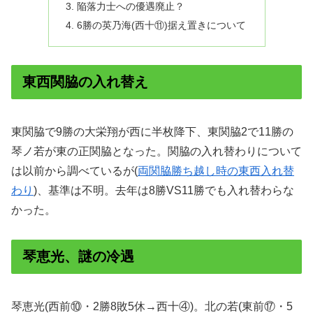
陥落力士への優遇廃止？
6勝の英乃海(西十⑪)据え置きについて
東西関脇の入れ替え
東関脇で9勝の大栄翔が西に半枚降下、東関脇2で11勝の
琴ノ若が東の正関脇となった。関脇の入れ替わりについて
は以前から調べているが(
両関脇勝ち越し時の東西入れ替
わり
)、基準は不明。去年は8勝VS11勝でも入れ替わらな
かった。
琴恵光、謎の冷遇
琴恵光(西前⑩・2勝8敗5休→西十④)。北の若(東前⑰・5