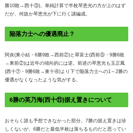
勝10敗→西十③)。単純計算で半枚琴恵光の方が上のはず
だが、何故か琴恵光が下に行く謎編成。
陥落力士への優遇廃止？
阿炎(東小結・6勝9敗→西前②)と翠富士(西前⑤・9勝6敗
→東前②)は近年の傾向的には逆。前述の琴恵光も玉正鳳
(西十⑦・9勝6敗→東十④)より下で陥落力士への1～2勝の
優遇がなくなったような気がする。
6勝の英乃海(西十⑪)据え置きについて
おそらく誰も予想できなかった部分。7勝の据え置きは珍
しくないが、6勝だと最低半枚は落ちるものだと思ってい