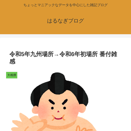
ちょっとマニアックなデータを中心にした雑記ブログ
はるなぎブログ
令和5年九州場所→令和6年初場所 番付雑
感
大相撲