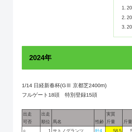
2
2
2
2024年
1/14 日経新春杯(GⅢ 京都芝2400m)
フルゲート18頭 特別登録15頭
出走
出走
実質
可否
順位
馬名
性齢
斤量
斤
○
1
サトノグランツ
牡4
58.5