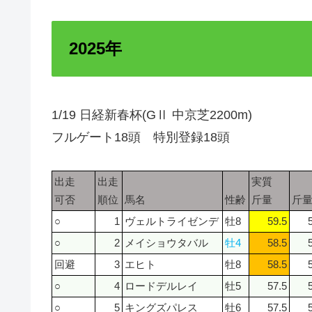
2025年
1/19 日経新春杯(GⅡ 中京芝2200m)
フルゲート18頭 特別登録18頭
出走
出走
実質
可否
順位
馬名
性齢
斤量
斤
○
1
ヴェルトライゼンデ
牡8
59.5
○
2
メイショウタバル
牡4
58.5
回避
3
エヒト
牡8
58.5
○
4
ロードデルレイ
牡5
57.5
○
5
キングズパレス
牡6
57.5