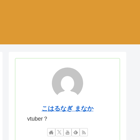
こはるなぎ まなか
vtuber？