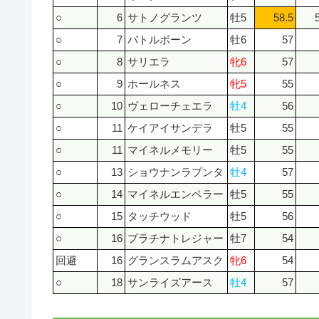
○
6
サトノグランツ
牡5
58.5
○
7
バトルボーン
牡6
57
○
8
サリエラ
牝6
57
○
9
ホールネス
牝5
55
○
10
ヴェローチェエラ
牡4
56
○
11
ケイアイサンデラ
牡5
55
○
11
マイネルメモリー
牡5
55
○
13
ショウナンラプンタ
牡4
57
○
14
マイネルエンペラー
牡5
55
○
15
タッチウッド
牡5
56
○
16
プラチナトレジャー
牡7
54
回避
16
グランスラムアスク
牝6
54
○
18
サンライズアース
牡4
57