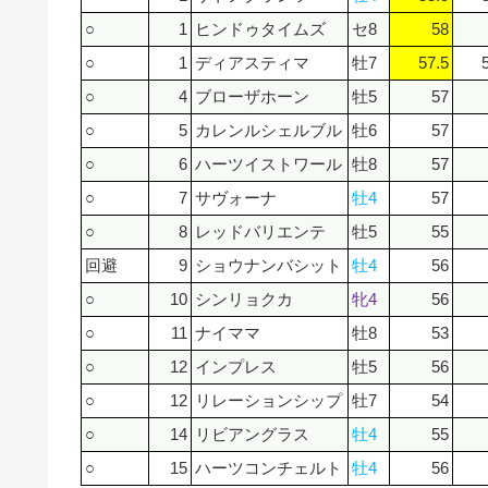
○
1
ヒンドゥタイムズ
セ8
58
○
1
ディアスティマ
牡7
57.5
○
4
ブローザホーン
牡5
57
○
5
カレンルシェルブル
牡6
57
○
6
ハーツイストワール
牡8
57
○
7
サヴォーナ
牡4
57
○
8
レッドバリエンテ
牡5
55
回避
9
ショウナンバシット
牡4
56
○
10
シンリョクカ
牝4
56
○
11
ナイママ
牡8
53
○
12
インプレス
牡5
56
○
12
リレーションシップ
牡7
54
○
14
リビアングラス
牡4
55
○
15
ハーツコンチェルト
牡4
56