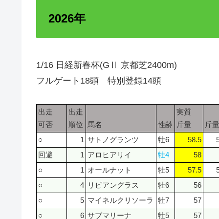
2026年
1/16 日経新春杯(GⅡ 京都芝2400m)
フルゲート18頭 特別登録14頭
出走
出走
実質
可否
順位
馬名
性齢
斤量
斤
○
1
サトノグランツ
牡6
58.5
回避
1
アロヒアリイ
牡4
58
○
1
オールナット
牡5
57.5
○
4
リビアングラス
牡6
56
○
5
マイネルクリソーラ
牡7
57
○
6
サブマリーナ
牡5
57