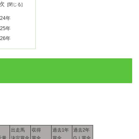
次
024年
025年
026年
出走馬
収得
過去1年
過去2年
斤量
決定賞金
賞金
賞金
GⅠ賞金