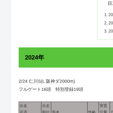
目
2
2
2
2024年
2/24 仁川S(L 阪神ダ2000m)
フルゲート16頭 特別登録19頭
出走
出走
実質
可否
順位
馬名
性齢
斤量