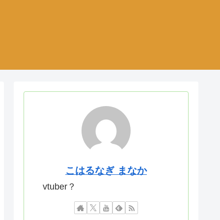
こはるなぎ まなか
vtuber？