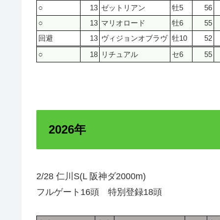
○
13
ゼットリアン
牡5
56
○
13
マリオロード
牡6
55
回避
13
ヴィジョンオブラヴ
牡10
52
○
18
リチュアル
セ6
55
2026年
2/28 仁川S(L 阪神ダ2000m)
フルゲート16頭 特別登録18頭