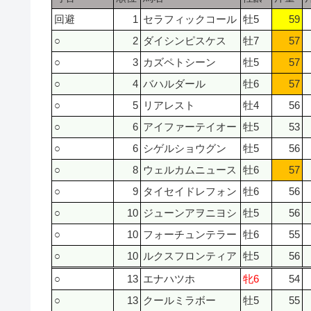
回避
1
セラフィックコール
牡5
59
○
2
ダイシンピスケス
牡7
57
○
3
カズペトシーン
牡5
57
○
4
バハルダール
牡6
57
○
5
リアレスト
牡4
56
○
6
アイファーテイオー
牡5
53
○
6
シゲルショウグン
牡5
56
○
8
ウェルカムニュース
牡6
57
○
9
タイセイドレフォン
牡6
56
○
10
ジューンアヲニヨシ
牡5
56
○
10
フォーチュンテラー
牡6
55
○
10
ルクスフロンティア
牡5
56
○
13
エナハツホ
牝6
54
○
13
クールミラボー
牡5
55