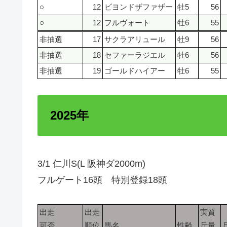
○
12
ビヨンドザファザー
牡5
56
○
12
フルヴォート
牡6
55
非抽選
17
サクラアリュール
牡9
56
非抽選
18
セファーラジエル
牡6
56
非抽選
19
ゴールドハイアー
牡6
55
2025年
3/1 仁川S(L 阪神ダ2000m)
フルゲート16頭 特別登録18頭
出走
出走
実質
可否
順位
馬名
性齢
斤量