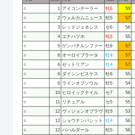
○
1
アイコンテーラー
牝6
59
○
2
ウェルカムニュース
牡5
57
○
3
レッドジェネシス
セ6
56
○
4
エナハツホ
牝5
55
○
5
ゲンパチルシファー
牡8
57
○
6
オーロイプラータ
牡4
57
○
6
ゼットリアン
牡4
57
○
6
ダイシンピスケス
牡6
55
○
6
ラインオブソウル
牡5
54
○
10
ヒロイックテイル
セ7
56
○
11
リチュアル
セ5
55
○
12
ヴィジョンオブラヴ
牡9
53
○
12
ショウナンバシット
牡4
56
○
12
バハルダール
牡5
56