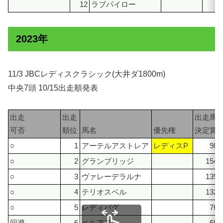
12
ラブパイロー
3
2023年
11/3 JBCレディスクラシック(大井ダ1800m)
中央7頭 10/15出走順発表
出走
出走
出走馬
可否
順位
馬名
優先権
決定賞
○
1
アーテルアストレア
レディスP
980
○
2
グランブリッジ
1549
○
3
ヴァレーデラルナ
1356
○
4
テリオスベル
1321
○
5
レディバグ
762