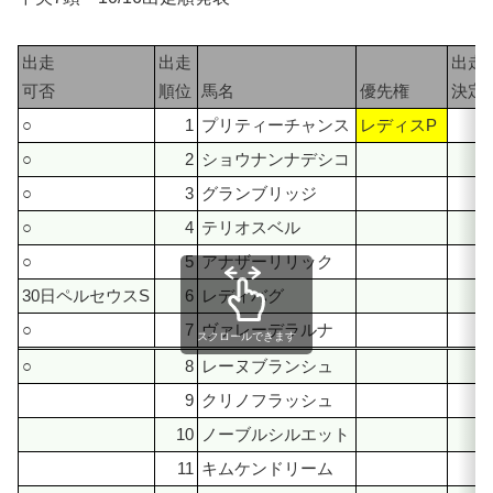
出走
出走
出走
可否
順位
馬名
優先権
決定
○
1
プリティーチャンス
レディスP
6
○
2
ショウナンナデシコ
26
○
3
グランブリッジ
8
○
4
テリオスベル
7
○
5
アナザーリリック
6
30日ペルセウスS
6
レディバグ
5
○
7
ヴァレーデラルナ
4
スクロールできます
○
8
レーヌブランシュ
4
9
クリノフラッシュ
3
10
ノーブルシルエット
3
11
キムケンドリーム
3