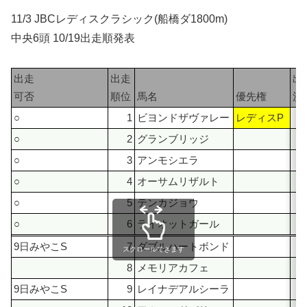
11/3 JBCレディスクラシック(船橋ダ1800m)
中央6頭 10/19出走順発表
出走
出走
出
可否
順位
馬名
優先権
決
○
1
ビヨンドザヴァレー
レディスP
○
2
グランブリッジ
○
3
アンモシエラ
○
4
オーサムリザルト
○
5
テンカジョウ
○
6
ライオットガール
9日みやこS
7
ダブルハートボンド
スクロールできます
8
メモリアカフェ
9日みやこS
9
レイナデアルシーラ