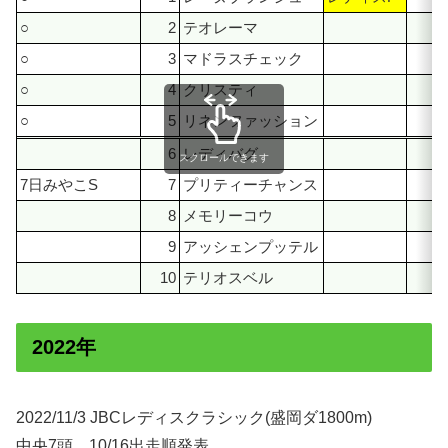
○
2
テオレーマ
7
○
3
マドラスチェック
7
○
4
クリスティ
6
○
5
リネンファッション
5
6
レディバグ
4
スクロールできます
7日みやこS
7
プリティーチャンス
3
8
メモリーコウ
3
9
アッシェンプッテル
3
10
テリオスベル
2
2022年
2022/11/3 JBCレディスクラシック(盛岡ダ1800m)
中央7頭 10/16出走順発表