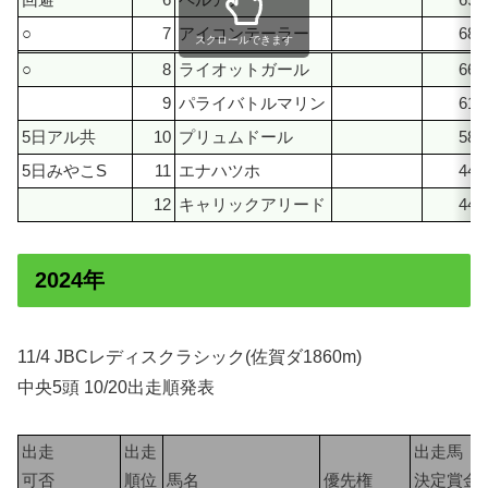
回避
6
ペルアア
690
○
7
アイコンテーラー
680
スクロールできます
○
8
ライオットガール
660
9
パライバトルマリン
616
5日アル共
10
プリュムドール
580
5日みやこS
11
エナハツホ
440
12
キャリックアリード
440
2024年
11/4 JBCレディスクラシック(佐賀ダ1860m)
中央5頭 10/20出走順発表
出走
出走
出走馬
可否
順位
馬名
優先権
決定賞金