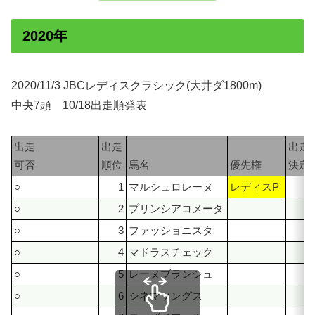
2020年
2020/11/3 JBCレディスクラシック(大井ダ1800m)
中央7頭 10/18出走順発表
出走
出走
出走
可否
順位
馬名
優先権
決定
○
1
マルシュロレーヌ
レディスP
7
○
2
プリンシアコメータ
1
○
3
ファッショニスタ
6
○
4
マドラスチェック
5
○
5
レーヌブランシュ
4
○
6
シネマソングス
3