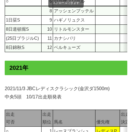
○
6
ローザノワール
3
スクロールできます
8
アッシェンプッテル
3
1日栞S
9
ハギノリュクス
3
8日道頓堀S
10
リトルモンスター
2
(25日ブラジルC)
11
カナシバリ
2
8日錦秋S
12
ベルキューズ
2
2021年
2021/11/3 JBCレディスクラシック(金沢ダ1500m)
中央5頭 10/17出走順発表
出走
出走
出走
可否
順位
馬名
優先権
決定
○
1
レーヌブランシュ
レディスP
6