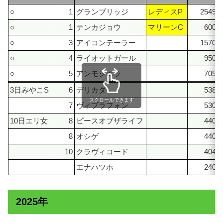
○
1
グランブリッジ
レディスP
25490
○
1
テンカジョウ
マリーンC
6000
○
3
アイコンテーラー
15700
○
4
ライオットガール
9500
○
5
アンモシエラ
7050
3日みやこS
6
デリカダ
5380
スクロールできます
7
ヴィブラフォン
5300
10日エリ女
8
ピースオブザライフ
4400
8
オシゲ
4400
10
クラヴィコード
4040
エナハツホ
2400
2025年