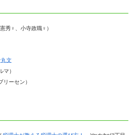
田憲秀♀、小寺政職♀）
）
命丸文
ルマ）
ブリーセン）