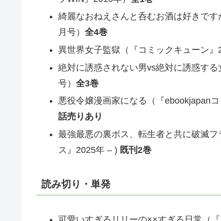
綺麗なおねえさんと呑むお酒は好きですか？（
月号）
全4巻
異世界女子監獄（『コミックキューン』2021
絶対に誘惑されない男vs絶対に誘惑する女（
号）
全3巻
悪役令嬢漫画家になる（『ebookjapanコミ
話売りあり
最強最悪の裏ボス、転生者と共に破滅フ
ス』2025年 – )
既刊2巻
読み切り・単発
可愛いすぎるリリーの××すぎる日常（