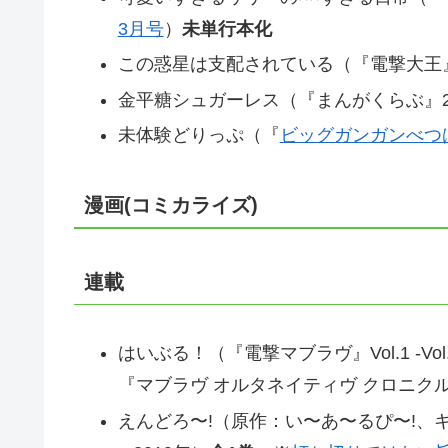
3月号
）
未単行本化
この惑星は支配されている（『電撃大王
金平糖シュガーレス（『まんがくらぶ』201
未体験どりっぷ（『
ビッグガンガンべつ
漫画(コミカライズ)
連載
はいぶる！（『電撃マブラヴ』Vol.1 -Vol.3(
『マブラヴ オルタネイティヴ クロニクル
えんどろ〜!（原作：い〜あ〜るぴ〜!、