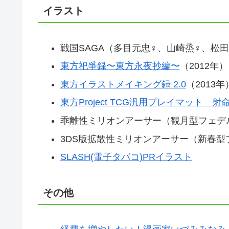
イラスト
戦国SAGA（多目元忠♀、山崎烝♀、松
東方祀爭録〜東方永夜抄編〜
（2012年）
東方イラストメイキング録 2.0
（2013年
東方Project TCG汎用プレイマット 射
乖離性ミリオンアーサー（観月型フェデ
3DS版拡散性ミリオンアーサー（新春型
SLASH(電子タバコ)PRイラスト
その他