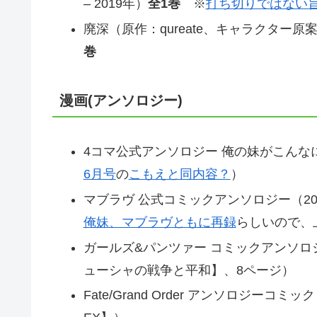
– 2019年）
全1巻
※
打ち切りではない
廃深（原作：qureate、キャラクター原案
巻
漫画(アンソロジー)
4コマ公式アンソロジー 俺の妹がこんなに
6月号
の
こもえと同内容？
）
マブラヴ 公式コミックアンソロジー（20
俺妹、マブラヴともに再録
らしいので、
ガールズ&パンツァー コミックアンソロジー
ューシャの戦争と平和】、8ページ）
Fate/Grand Order アンソロジーコミ