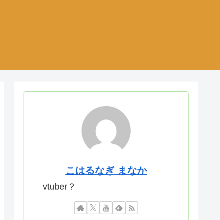
こはるなぎ まなか
vtuber？