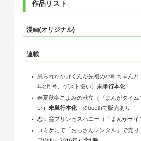
作品リスト
漫画(オリジナル)
連載
祟られた小野くんが先祖の小町ちゃんと（『ま
年2月号、ゲスト扱い）
未単行本化
春夏秋冬こよみの献立（『まんがタイムファミ
い）
未単行本化
※boothで販売あり
恋ヶ窪プリンセスハニー（『まんがライフWIN
コミケにて「おっさんレンタル」で売り
フWIN』2016年）
全1巻