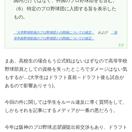
国内だけではなく、外国のプロ野球団をも含む。
（6） 特定のプロ野球団に入団する旨を表示した
もの。
「大学野球部員のプロ野球団との関係についての規定」
および
「高
等学校野球部員のプロ野球団との関係についての規定」
まあ、高校生の場合もう公式戦はないはずなので高等学校
野球部員としての資格を失ったところでダメージはない気
もするが…(大学生はドラフト直前～ドラフト後も試合が
あるので影響ありそう)。
今回の件に関しては学生をルール違反に導く質問をして、
しかもそれを記事にするメディアが一番の悪だろう。
今年は阪神の
プロ
野球
志望届
提出前交渉もあり、ドラフト