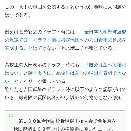
この「意中の球団を公表する」というのは地味に大問題の
はずである。
例えば菅野智之のドラフト時には、
「全日本大学野球連盟
の規定では、ドラフト前に特定球団への入団希望の意思を
表明することはできない」
とスポニチが報じている。
高校生の大田泰示のドラフト時にも
「『自分は選べる権利
はない』と話すように、高校生は意中の球団を表明できな
い」
とデイリーが報じている。
近年だと吉田輝星のドラフト時に以下のような記事が出て
いる。報道陣の質問内容がワナ以外の何物でもない(笑)。
第１００回全国高校野球選手権大会で金足農を
秋田県勢１０３年ぶりの準優勝に導いたエース、