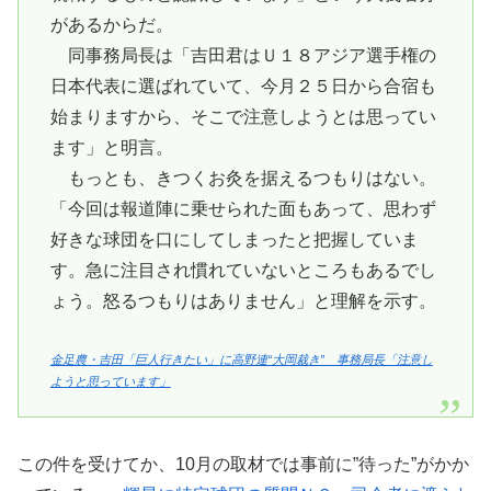
があるからだ。
同事務局長は「吉田君はＵ１８アジア選手権の
日本代表に選ばれていて、今月２５日から合宿も
始まりますから、そこで注意しようとは思ってい
ます」と明言。
もっとも、きつくお灸を据えるつもりはない。
「今回は報道陣に乗せられた面もあって、思わず
好きな球団を口にしてしまったと把握していま
す。急に注目され慣れていないところもあるでし
ょう。怒るつもりはありません」と理解を示す。
金足農・吉田「巨人行きたい」に高野連“大岡裁き” 事務局長「注意し
ようと思っています」
この件を受けてか、10月の取材では事前に”待った”がかか