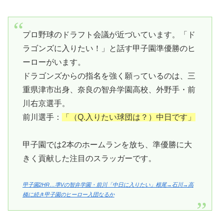
プロ野球のドラフト会議が近づいています。「ド
ラゴンズに入りたい！」と話す甲子園準優勝のヒ
ーローがいます。
ドラゴンズからの指名を強く願っているのは、三
重県津市出身、奈良の智弁学園高校、外野手・前
川右京選手。
前川選手：
「（Q.入りたい球団は？）中日です」
甲子園では2本のホームランを放ち、準優勝に大
きく貢献した注目のスラッガーです。
甲子園2HR…準Vの智弁学園・前川「中日に入りたい」根尾→石川→高
橋に続き甲子園のヒーロー入団なるか