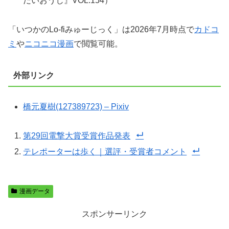
だいおうじ』VOL.154）
「いつかのLo-fiみゅーじっく」は2026年7月時点で
カドコ
ミ
や
ニコニコ漫画
で閲覧可能。
外部リンク
橋元夏樹(127389723) – Pixiv
第29回電撃大賞受賞作品発表
テレポーターは歩く｜選評・受賞者コメント
漫画データ
スポンサーリンク