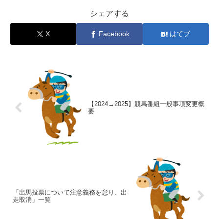
シェアする
X
Facebook
はてブ
【2024→2025】競馬番組一般事項変更概
要
「出馬投票について注意義務を怠り、出
走取消」一覧