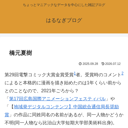
ちょっとマニアックなデータを中心にした雑記ブログ
はるなぎブログ
橋元夏樹
2025.09.28
2026.07.12
1
2
第29回電撃コミック大賞金賞受賞
者。受賞時のコメント
によると本格的に漫画を描き始めたのは1年くらい前から
とのことなので、2021年ごろから？
「
第17回広島国際アニメーションフェスティバル
」や
「【
地域発デジタルコンテンツ】中国総合通信局長奨励
賞
」の作品に同姓同名の名前があるが、同一人物かどうか
不明(同一人物なら比治山大学短期大学部美術科出身)。