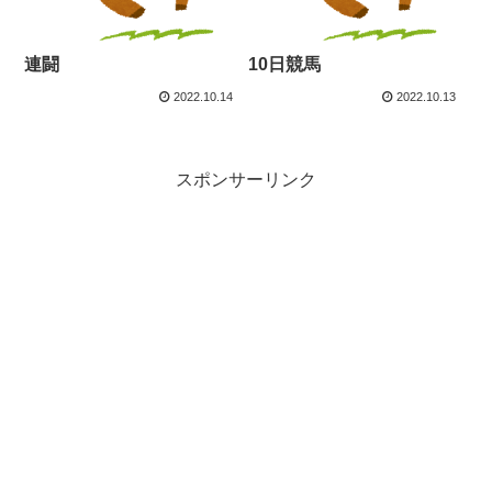
連闘
10日競馬
2022.10.14
2022.10.13
スポンサーリンク