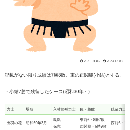
2021.01.06
2023.12.03
記載がない限り成績は7勝8敗、東の正関脇(小結)とする。
・小結7勝で残留したケース(昭和30年～)
力士
場所
入替候補力士
位・勝敗
残留力士の
鳳凰
東前6・8勝7敗
出羽の花
昭和59年3月
西前6・10
保志
西関脇・6勝9敗