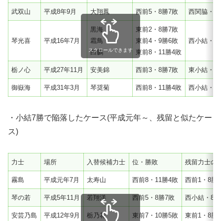
武双山
平成8年9月
大翔鳳
西前5・8勝7敗
西関脇・7
黒海
東前2・8勝7敗
琴光喜
平成16年7月
霜鳥
東前4・9勝6敗
西小結・9
スクロールできます
白鵬
東前8・11勝4敗
栃ノ心
平成27年11月
安美錦
西前3・8勝7敗
東小結・1
御嶽海
平成31年3月
琴奨菊
西前8・11勝4敗
西小結・8
・小結7勝で陥落したケース(平成元年～、残留と似たケー
ス)
力士
場所
入替候補力士
位・勝敗
残留力士の
霧島
平成元年7月
太寿山
西前8・11勝4敗
西前1・8勝
琴の若
平成5年11月
若翔洋
西前5・8勝7敗
西小結・8勝
安芸乃島
平成12年9月
栃乃花
東前7・10勝5敗
東前1・8勝