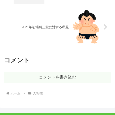
2021年初場所三賞に対する私見
コメント
コメントを書き込む
ホーム
大相撲